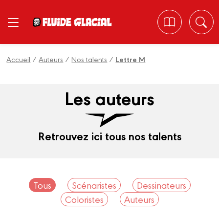
Panneau de gestion des cookies
Accueil
/
Auteurs
/
Nos talents
/
Lettre M
Les auteurs
Retrouvez ici tous nos talents
Tous
Scénaristes
Dessinateurs
Coloristes
Auteurs