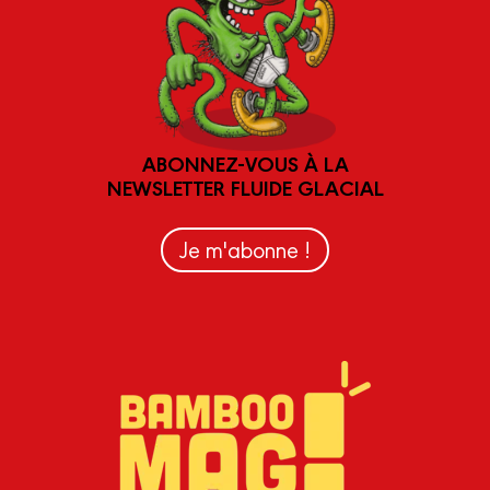
ABONNEZ-VOUS À LA
NEWSLETTER FLUIDE GLACIAL
Je m'abonne !