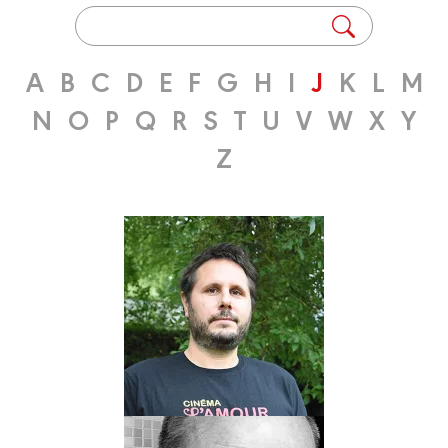
A
B
C
D
E
F
G
H
I
J
K
L
M
N
O
P
Q
R
S
T
U
V
W
X
Y
Z
Scénariste
JORGE
BERNSTEIN
Biographie
Albums
Scénariste
Auteur