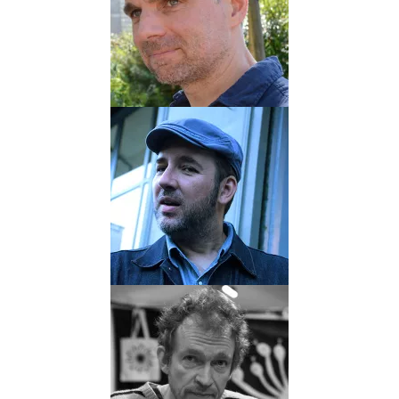
JOUSSELIN
Biographie
Albums
Dessinateur
Auteur
JULIEN/CDM
Biographie
Albums
Dessinateur
JC
MENU
Biographie