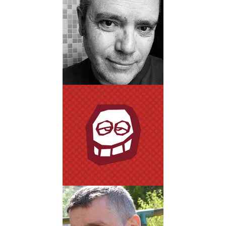
JAMES
Biographie
Albums
Dessinateur
JOCELYN
JORET
Biographie
Albums
Scénariste
PASCAL