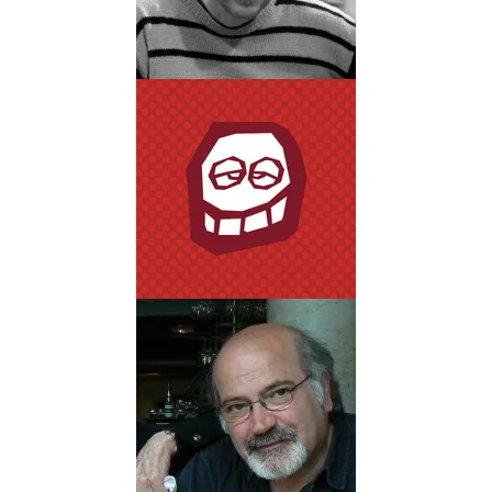
Albums
Dessinateur
JAVI
REY
Biographie
Albums
Dessinateur
JEAN
SOLÉ
Biographie
Albums