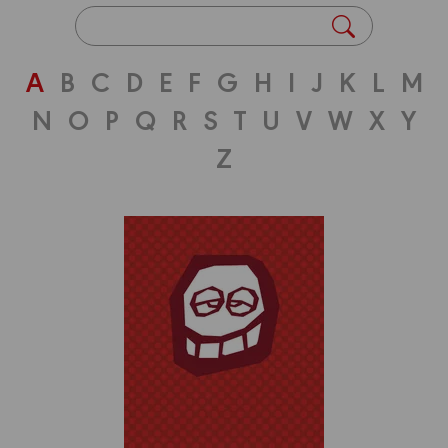
A
B
C
D
E
F
G
H
I
J
K
L
M
N
O
P
Q
R
S
T
U
V
W
X
Y
Z
Dessinateur
PIERRE
ALARY
Biographie
Albums
Dessinateur
Auteur