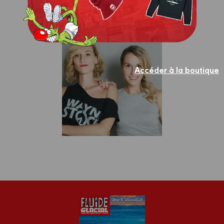
Biographie
Albums
Scénariste
ANNE
Accéder à la boutique
SOPHIE
ET
MARIE
ALDINE
GIRARD
Biographie
Albums