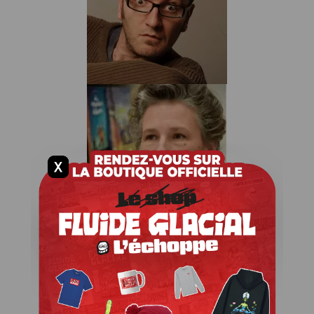
Biographie
Albums
Dessinateur
VIRGINIE
AUGUSTIN
Biographie
Albums
Dessinateur
ABDEL
DE
BRUXELLES