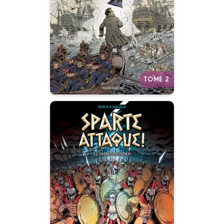
05/11/2025
Date de parution :
Après les deux Guerres
mondiales, Julien Hervieux
explore une autre époque
historique avec Prieur & Malgras
: les guerres napoléoniennes.
Autres tomes
TOME 2
Sparte attaque !
Tome 01
11/01/2023
Date de parution :
Spartiates ! Quel est votre
métier ?