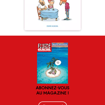
séparations parentales. Un
documentaire rare et
surprenant filmé au plus près
de cet étrange animal qu’est
l’adolescent.
ABONNEZ-VOUS
AU MAGAZINE !