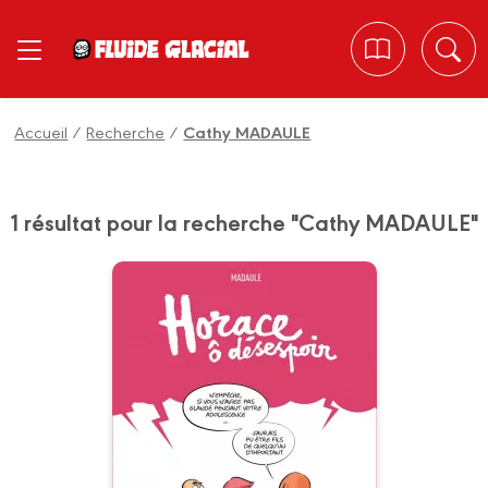
Panneau de gestion des cookies
Accueil
/
Recherche
/
Cathy MADAULE
1 résultat pour la recherche "Cathy MADAULE"
Horace, ô
désespoir
19/08/2020
Date de parution :
Découvrez la vie incroyable
d’un adolescent évoluant en
liberté dans la jungle familiale
durant la saison des