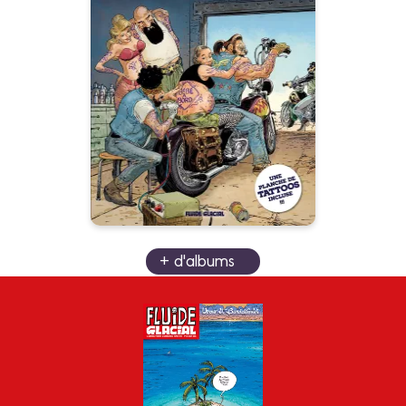
planche de
tatouages
10/01/2024
Date de parution :
Le tatouage vu par la crême
des auteurs Fluide avec
notamment Boucq, Margerin,
Reuzé, Zidrou, Maltaite, L'Abbé,
Frécon, Mo/CDM, Nicolaï
Pinhiero, Maud Chalmel et tant
d'autres
+ d'albums