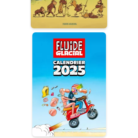
Calendrier 2025
des Couvertures
Fluide Glacial
06/11/2024
Date de parution :
À l'occasion des 50 ans de
Fluide Glacial, traversez
l'année 2025 au rythme des
meilleures couvertures du
magazine d'Umour &
Bandessinées !