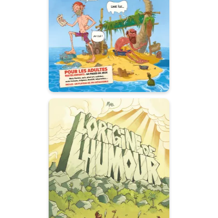
con du rayon par
Fluide Glacial
20/05/2026
Date de parution :
Le cahier de vacances pour les
grands enfants !
L' Origine de
l'humour
Tome 01
13/05/2026
Date de parution :
Un drôle d'album qui raconte
l'origine de l'humour !