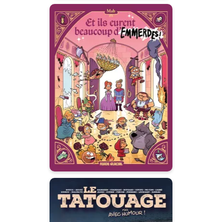
Et ils eurent
beaucoup
d'emmerdes !
Tome 01
06/03/2024
Date de parution :
Et ils eurent beaucoup
d’enfants... mais après ?! « Cet
album est génial, même si on
ne l’a pas lu. » LES FRÈRES
GRIMM « Hâte de voir
l’adaptation Netflix. » HANS
CHRISTIAN ANDERSEN « C’est
mon papa qui l’a fait ! » LUCAS
Le Tatouage mais
avec humour + 1