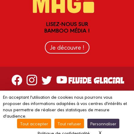
LISEZ-NOUS SUR
BAMBOO MÉDIA !
Je découvre !
Contactez-nous
En acceptant l'utilisation de cookies nous pourrons vous
proposer des informations adaptées à vos centres d'intérêts et
Devenir partenaire
nous permettre de réaliser des statistiques de mesure
d'audience.
Tout accepter
Tout refuser
Personnaliser
© 2023 FLUIDE GLACIAL
Mentions légales
C.G.V.
Conditions
X
Masquer le ba
Politique de confidentialité
d’utilisation
Vie privée
Gestion des cookies
Recyclage