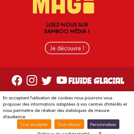
LISEZ-NOUS SUR
BAMBOO MÉDIA !
Je découvre !
Contactez-nous
En acceptant l'utilisation de cookies nous pourrons vous
Devenir partenaire
proposer des informations adaptées à vos centres d'intérêts et
nous permettre de réaliser des statistiques de mesure
d'audience.
Tout accepter
Tout refuser
Personnaliser
© 2023 FLUIDE GLACIAL
Mentions légales
C.G.V.
Conditions
X
Masquer le ba
Politique de confidentialité
d’utilisation
Vie privée
Gestion des cookies
Recyclage