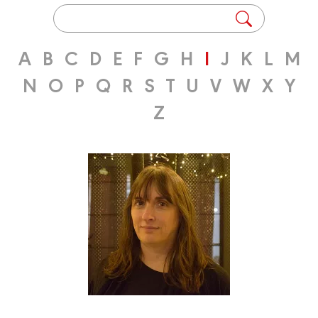
A
B
C
D
E
F
G
H
I
J
K
L
M
N
O
P
Q
R
S
T
U
V
W
X
Y
Z
Dessinateur
Auteur
ISA
Biographie
Albums