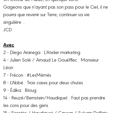
Gageons que n’ayant pas son pass pour le Ciel, il ne
pourra que revenir sur Terre, continuer sa vie
singulière…
JCD
Avec
2 - Diego Aranega : L’Atelier marketing
4 - Julien Solé / Arnaud Le Gouëfflec : Monsieur
Léon
7 - Frécon : #LesMémés
8 - L'Abbé : Trois cases pour deux chutes
9 - Édika : Bloug
14 - Reuzé/Bernstein/Haudiquet : Faut pas prendre
les cons pour des gens
15 - Fioretto / Haudiquet / Casoar / Sylvain Deffaix