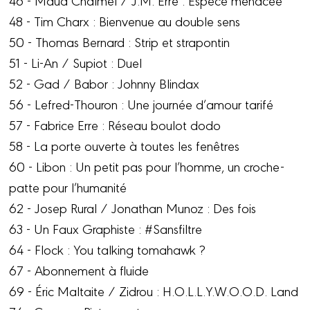
48 - Tim Charx : Bienvenue au double sens
50 - Thomas Bernard : Strip et strapontin
51 - Li-An / Supiot : Duel
52 - Gad / Babor : Johnny Blindax
56 - Lefred-Thouron : Une journée d’amour tarifé
57 - Fabrice Erre : Réseau boulot dodo
58 - La porte ouverte à toutes les fenêtres
60 - Libon : Un petit pas pour l’homme, un croche-
patte pour l’humanité
62 - Josep Rural / Jonathan Munoz : Des fois
63 - Un Faux Graphiste : #Sansfiltre
64 - Flock : You talking tomahawk ?
67 - Abonnement à fluide
69 - Éric Maltaite / Zidrou : H.O.L.L.Y.W.O.O.D. Land