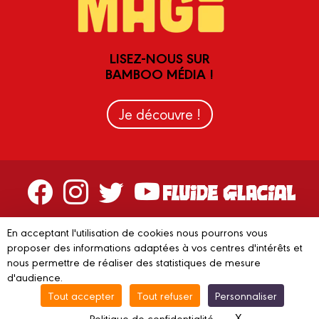
LISEZ-NOUS SUR
BAMBOO MÉDIA !
Je découvre !
Contactez-nous
En acceptant l'utilisation de cookies nous pourrons vous
proposer des informations adaptées à vos centres d'intérêts et
Devenir partenaire
nous permettre de réaliser des statistiques de mesure
d'audience.
Tout accepter
Tout refuser
Personnaliser
© 2023 FLUIDE GLACIAL
Mentions légales
C.G.V.
Conditions
X
Masquer le ba
Politique de confidentialité
d’utilisation
Vie privée
Gestion des cookies
Recyclage