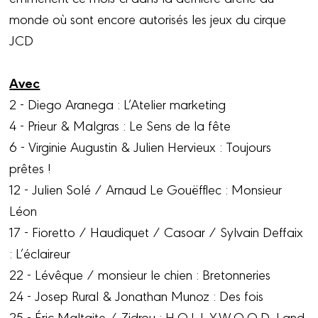
monde où sont encore autorisés les jeux du cirque
JCD
Avec
2 - Diego Aranega : L’Atelier marketing
4 - Prieur & Malgras : Le Sens de la fête
6 - Virginie Augustin & Julien Hervieux : Toujours
prêtes !
12 - Julien Solé / Arnaud Le Gouëfflec : Monsieur
Léon
17 - Fioretto / Haudiquet / Casoar / Sylvain Deffaix
: L’éclaireur
22 - Lévêque / monsieur le chien : Bretonneries
24 - Josep Rural & Jonathan Munoz : Des fois
25 - Éric Maltaite / Zidrou : H.O.L.L.Y.W.O.O.D. Land