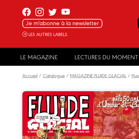
Panneau de gestion des cookies
Je m'abonne à la newsletter
LES AUTRES LABELS
LE MAGAZINE
LECTURES DU MOMENT
Accueil
/
Catalogue
/
MAGAZINE FLUIDE GLACIAL
/
Flu