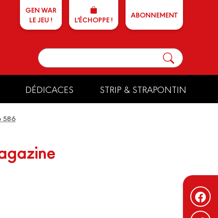
GEN WAR
ABONNEMENT
LE JEU !
L'ÉCHOPPE !
DÉDICACES
STRIP & STRAPONTIN
o 586
magazine