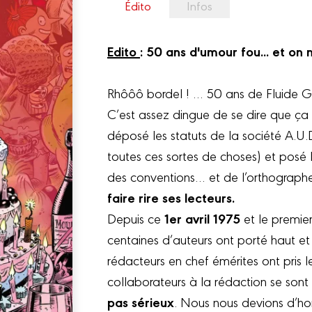
Édito
Infos
Edito
:
50 ans d'umour fou... et on n
Rhôôô bordel ! … 50 ans de Fluide Gl
C’est assez dingue de se dire que ça 
déposé les statuts de la société A.U.D
toutes ces sortes de choses) et posé 
des conventions… et de l’orthographe
faire rire ses lecteurs.
1er avril 1975
Depuis ce
et le premier
centaines d’auteurs ont porté haut et
rédacteurs en chef émérites ont pris l
collaborateurs à la rédaction se sont
pas sérieux
. Nous nous devions d’hon