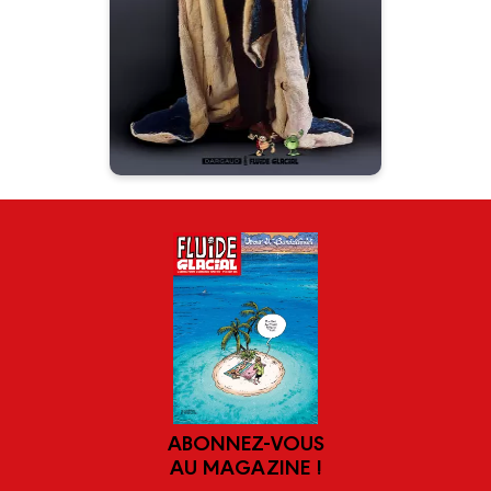
Évènement historique: Pilote
(Dargaud) et Fluide Glacial
s'associent pour rendre
hommage à Marcel Gotlib.
ABONNEZ-VOUS
AU MAGAZINE !