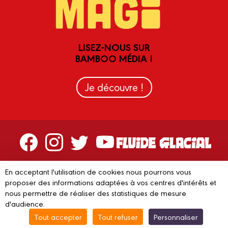
LISEZ-NOUS SUR
BAMBOO MÉDIA !
Je découvre !
Contactez-nous
En acceptant l'utilisation de cookies nous pourrons vous
Devenir partenaire
proposer des informations adaptées à vos centres d'intérêts et
nous permettre de réaliser des statistiques de mesure
d'audience.
Tout accepter
Tout refuser
Personnaliser
© 2023 FLUIDE GLACIAL
Mentions légales
C.G.V.
Conditions