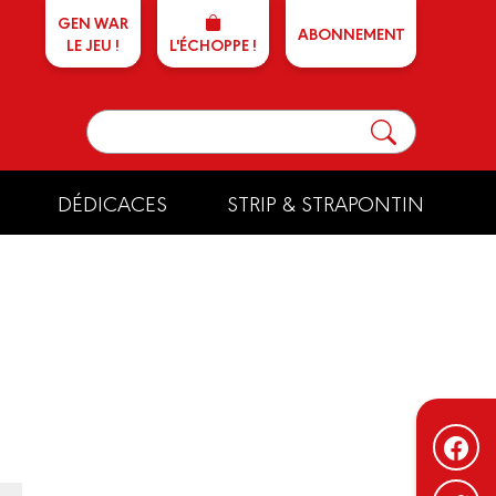
GEN WAR
ABONNEMENT
LE JEU !
L'ÉCHOPPE !
DÉDICACES
STRIP & STRAPONTIN