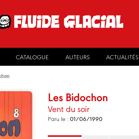
CATALOGUE
AUTEURS
ACTUALITÉS
chon
Les Bidochon
Vent du soir
01/06/1990
Paru le :