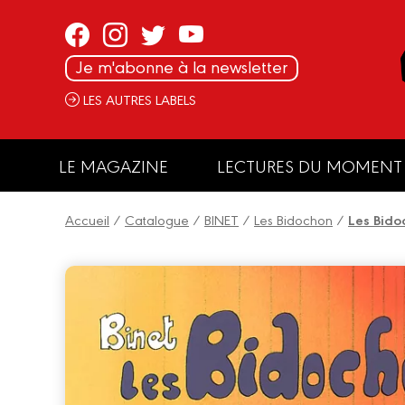
Panneau de gestion des cookies
Je m'abonne à la newsletter
LES AUTRES LABELS
LE MAGAZINE
LECTURES DU MOMENT
Accueil
/
Catalogue
/
BINET
/
Les Bidochon
/
Les Bido