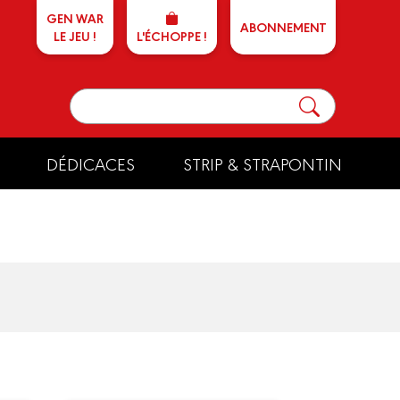
GEN WAR
ABONNEMENT
LE JEU !
L'ÉCHOPPE !
DÉDICACES
STRIP & STRAPONTIN