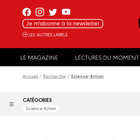
Panneau de gestion des cookies
Je m'abonne à la newsletter
LES AUTRES LABELS
LE MAGAZINE
LECTURES DU MOMENT
Accueil
/
Recherche
/
Science-fiction
CATÉGORIES
Science-fiction