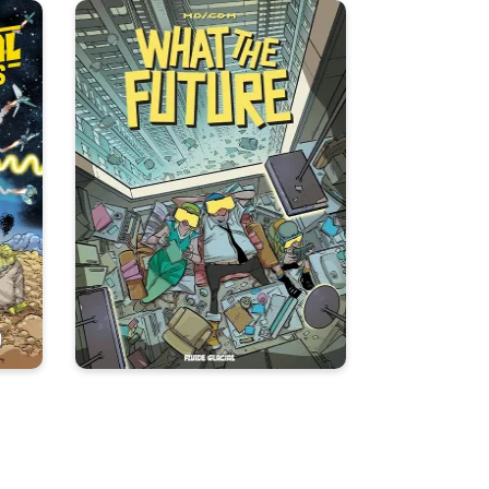
What The Future
es
24/08/2016
Date de parution :
Mo/CDM n'est jamais aussi bon
que quand il évolue dans son
n :
univers favori : le
futuro/humoristique.