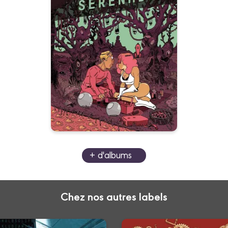
Space sérénade
19/08/2015
Date de parution :
La guerre des étoiles en moins
guerre, en plus hot...
+ d'albums
Chez nos autres labels