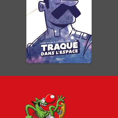
04/06/2025
Date de parution :
Il est le dernier humain de
l'univers, sa valeur est
inestimable. Que la chasse
commence !
En voir +