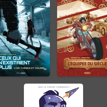
Ceux qui
L'Équipée du
n'existaient plus
siècle - histoir
complète
Vol. 02
01/04/2026
Date de paruti
/09/2024
Date de parution :
L'Avenir ne s'attend pas, il 
Une série de meurtres
gagne…
expliqués secouent les États-
Unis. Seule Natacha, ex-
scientifique russe, semble
capable de résoudre les
nigmes laissés par le tueur.
is derrière le jeu de piste ...
En voir +
En voir +
Traqué dans
l'espace