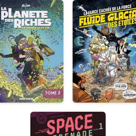
La Planète des
riches
/06/2018
Date de parution :
Fluide Glacial d
s êtes à fond pour vos fonds
étoiles
? Vos espèces en voie de
disparition vous inquiètent ?
08/11/2017
Date de parutio
ous ne profitez plus de vos
profits ?
Autres tomes
TOME 2