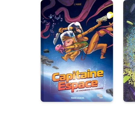
Capitaine Espace
Tome 01
06
Vou
Date de parution :
02/07/2025
Son nom ? Espace, le
V
vagabond du cosmos. Sa
mission ? Prouver son
innocence...