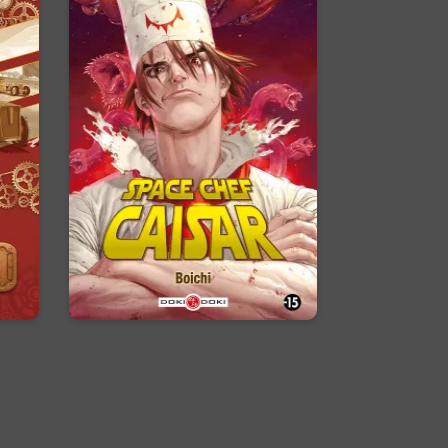
Space Chef
e
Caisar
02/11/2017
Date de parution :
SF-cuisine-action, plongez dans
on :
une grande aventure
se
intergalactique à la sauce Boichi
!
En voir +