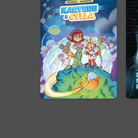
Karybde et Cylla
Tome 01
25/02/2026
Date de parution :
L’aventure a deux nouveaux
11
héros !
in
é
Ma
En voir +