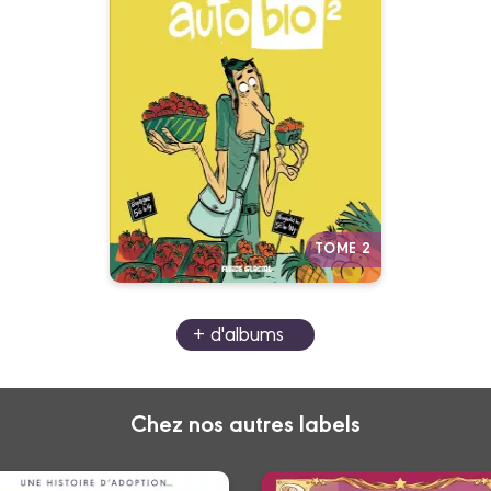
Tome 02
06/04/2022
Date de parution :
C'est bien beau d'être bio, mais
pas toujours très facile... Cyril
Pedrosa, l'auteur de Portugal et
L'Âge d'or, s'amuse de nos
contradictions d'urbains
écartelés entre consommation
et protection de
l'environnement.
Autres tomes
TOME 2
+ d'albums
Chez nos autres labels