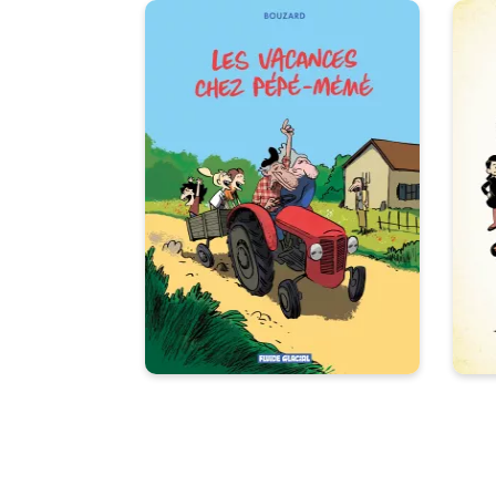
Les Vacances
chez Pépé-Mémé
Tome 01
02/04/2025
Date de parution :
01
Chaque été, Lisa, Lucas et Ethan
passent leurs vacances chez
L’
leurs grands-parents, pour le
plaisir relatif de ces derniers. Le
nouvel album du grand et
unique Bouzard, à ne pas
manquer !