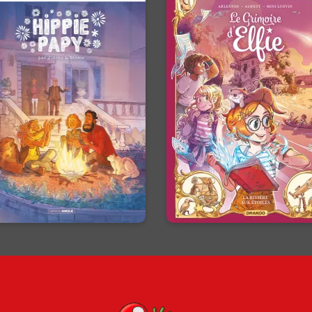
Une histoire
Le Grimoire d'Elf
d'adoption...-
Vol. 07 - Histoir
Hippie papy -
Complète
istoire complète
28/10/2026
Date de parutio
/04/2026
Date de parution :
Une aventure où le plus puis
des pouvoirs se révèle être c
 si le vrai héritage n’était pas
de l'imagination.
celui du sang, mais celui du
cœur ?
En voir +
En voir +