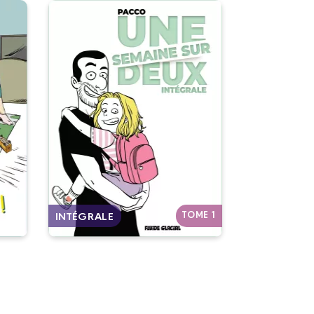
Une semaine sur
,
deux - Intégrale
!
04/05/2022
Date de parution :
Une BD autobiographique où
n :
Pacco raconte son quotidien de
 pas
père une semaine sur deux.
Autres tomes
TOME 1
INTÉGRALE