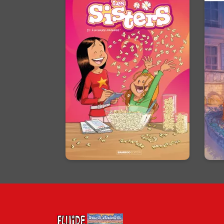
Les Sisters
Tome 21
28/10/2026
Date de parution :
H
Vous voulez parlez le Marine ?
Wendy vous donne les clés !
29
Et
En voir +