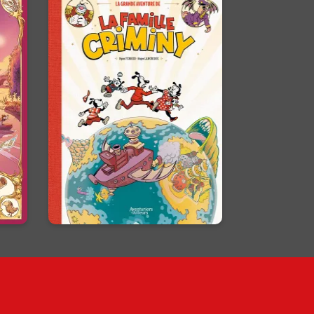
ie
La Grande
aventure de la
e
famille Criminy
07/01/2026
Date de parution :
n :
Une aventure à 100 à l’heure
sant
dans le style cartoons des
elui
années 30 !
En voir +