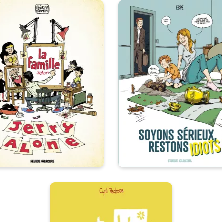
La Famille selon
Soyons sérieux
Jerry Alone
restons idiots 
/06/2022
Date de parution :
01/06/2022
Date de parutio
auteur, être solitaire évoluant
Le contraire du rire, ce n’est
sur les steppes arides de la
le sérieux, c’est la réalité
bande dessinée…
comme disait l’autre !
Auto bio