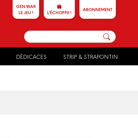
GEN WAR
ABONNEMENT
LE JEU !
L'ÉCHOPPE !
DÉDICACES
STRIP & STRAPONTIN