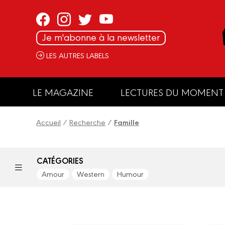
Panneau de gestion des cookies
Je m'abonne à la newsletter
LES AUTRES LABELS
LE MAGAZINE
LECTURES DU MOMENT
Accueil
/
Recherche
/
Famille
CATÉGORIES
Amour
Western
Humour