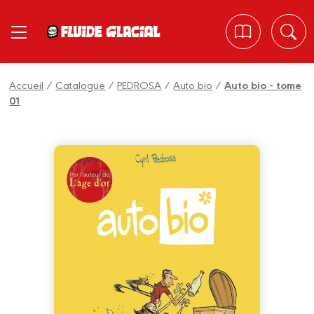
Panneau de gestion des cookies
Accueil
/
Catalogue
/
PEDROSA
/
Auto bio
/
Auto bio - tome
01