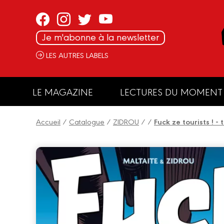
Panneau de gestion des cookies
Je m'abonne à la newsletter
LES AUTRES LABELS
LE MAGAZINE
LECTURES DU MOMENT
Accueil
/
Catalogue
/
ZIDROU
/
/
Fuck ze tourists ! -