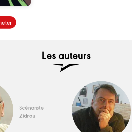
heter
Les auteurs
Scénariste :
Zidrou