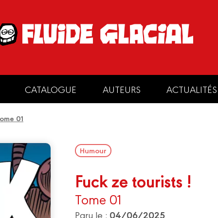
CATALOGUE
AUTEURS
ACTUALITÉS
 tome 01
Humour
Fuck ze tourists !
Tome 01
04/06/2025
Paru le :