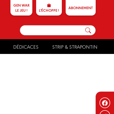
GEN WAR
ABONNEMENT
LE JEU !
L'ÉCHOPPE !
DÉDICACES
STRIP & STRAPONTIN