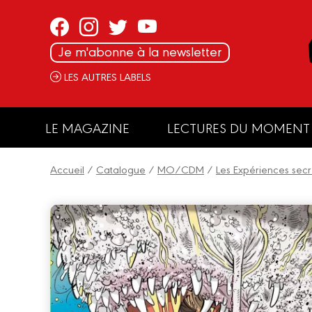
Panneau de gestion des cookies
Je m'abonne à la newsletter
LES AUTRES LABELS
LE MAGAZINE
LECTURES DU MOMENT
Accueil
/
Catalogue
/
MO/CDM
/
Les Expériences sec