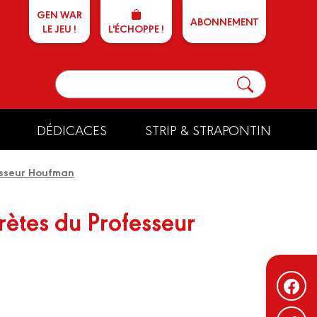
GEN WAR
ABONNEMENT
LE JEU !
L'ÉCHOPPE !
DÉDICACES
STRIP & STRAPONTIN
esseur Houfman
rètes du Professeur