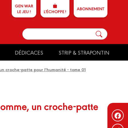
GEN WAR
ABONNEMENT
LE JEU !
L'ÉCHOPPE !
DÉDICACES
STRIP & STRAPONTIN
un croche-patte pour l'humanité - tome 01
'homme, un croche-patte