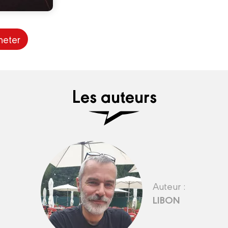
heter
Les auteurs
Auteur :
LIBON