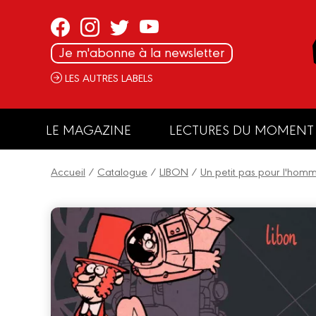
Panneau de gestion des cookies
Je m'abonne à la newsletter
LES AUTRES LABELS
LE MAGAZINE
LECTURES DU MOMENT
Accueil
/
Catalogue
/
LIBON
/
Un petit pas pour l'hom