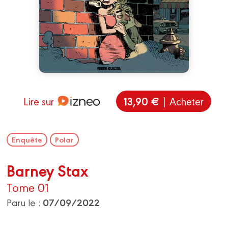
13,90 €
Lire sur
| Acheter
Enquête
Polar
Barney Stax
Tome 01
07/09/2022
Paru le :