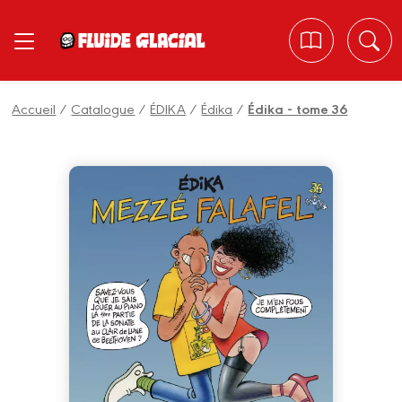
Panneau de gestion des cookies
Accueil
/
Catalogue
/
ÉDIKA
/
Édika
/
Édika - tome 36