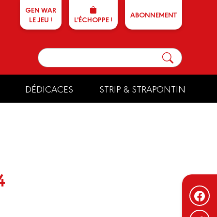
GEN WAR
ABONNEMENT
LE JEU !
L'ÉCHOPPE !
DÉDICACES
STRIP & STRAPONTIN
4