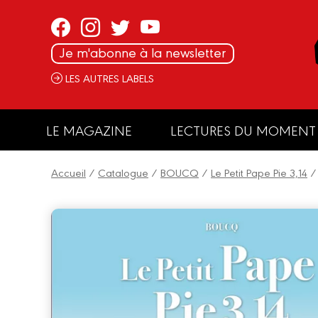
Panneau de gestion des cookies
Je m'abonne à la newsletter
LES AUTRES LABELS
LE MAGAZINE
LECTURES DU MOMENT
Accueil
/
Catalogue
/
BOUCQ
/
Le Petit Pape Pie 3,14