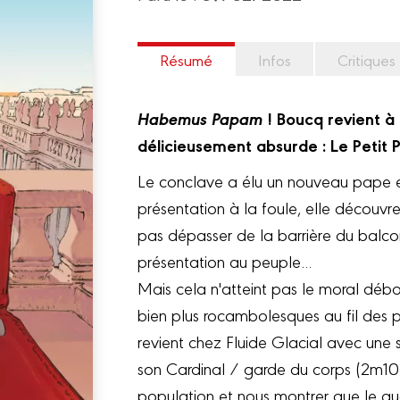
Résumé
Infos
Critiques
Habemus Papam
! Boucq revient à 
délicieusement absurde : Le Petit P
Le conclave a élu un nouveau pape en
présentation à la foule, elle découvre 
pas dépasser de la barrière du balc
présentation au peuple...
Mais cela n'atteint pas le moral débo
bien plus rocambolesques au fil des 
revient chez Fluide Glacial avec une
son Cardinal / garde du corps (2m10 p
population et nous montrer que le q