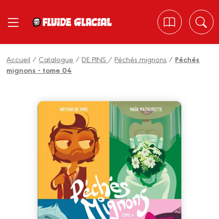
Panneau de gestion des cookies
Accueil
/
Catalogue
/
DE PINS
/
Péchés mignons
/
Péchés
mignons - tome 04