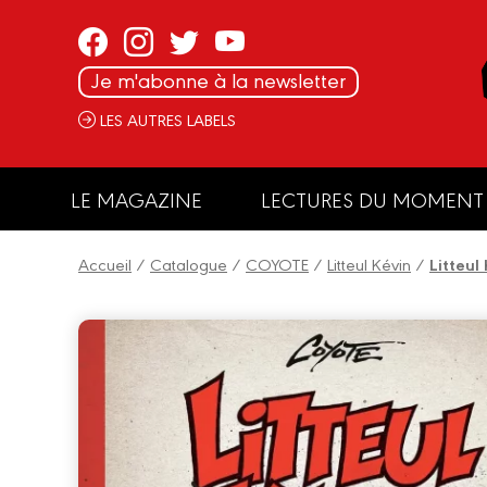
Panneau de gestion des cookies
Je m'abonne à la newsletter
LES AUTRES LABELS
LE MAGAZINE
LECTURES DU MOMENT
Accueil
/
Catalogue
/
COYOTE
/
Litteul Kévin
/
Litteul