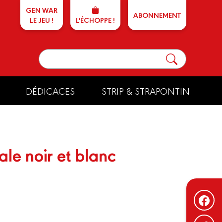
GEN WAR
ABONNEMENT
LE JEU !
L'ÉCHOPPE !
DÉDICACES
STRIP & STRAPONTIN
rale noir et blanc