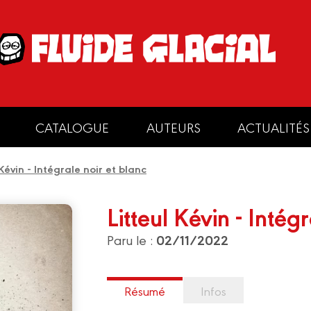
CATALOGUE
AUTEURS
ACTUALITÉS
 Kévin - Intégrale noir et blanc
Litteul Kévin - Intég
02/11/2022
Paru le :
Résumé
Infos