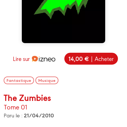
14,00 €
Lire sur
| Acheter
Fantastique
Musique
The Zumbies
Tome 01
21/04/2010
Paru le :