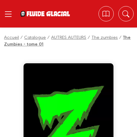
Panneau de gestion des cookies
Accueil
/
Catalogue
/
AUTRES AUTEURS
/
The zumbies
/
The
Zumbies - tome 01