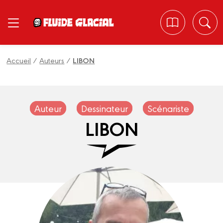
Panneau de gestion des cookies
Accueil
/
Auteurs
/
LIBON
Auteur
Dessinateur
Scénariste
LIBON