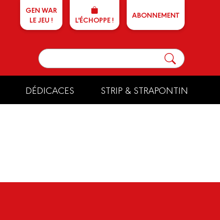
GEN WAR
ABONNEMENT
LE JEU !
L'ÉCHOPPE !
DÉDICACES
STRIP & STRAPONTIN