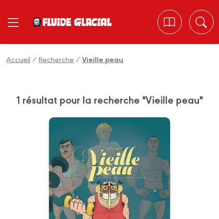
Panneau de gestion des cookies
Accueil
/
Recherche
/
Vieille peau
1 résultat pour la recherche "Vieille peau"
Vieille peau
20/09/2017
Date de parution :
Quand on est un homme d'âge
mûr et qu'on veut encore plaire
aux jeunes gars, il faut manger
léger, pratiquer la muscu,