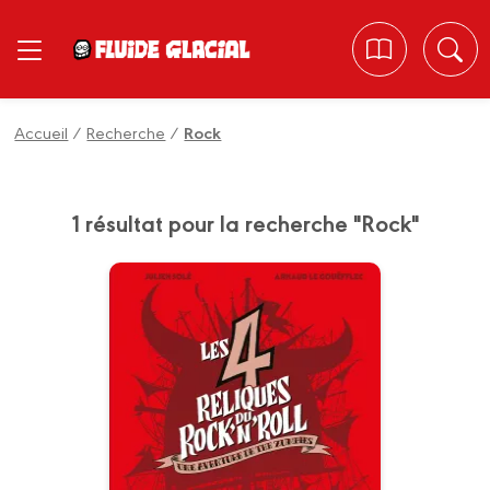
Panneau de gestion des cookies
Accueil
/
Recherche
/
Rock
1 résultat pour la recherche "Rock"
Les 4 Reliques du
rock'n'roll
01/07/2026
Date de parution :
La prophétie a parlé : pour
sauver l'humanité, les quatre
membres des Zumbies doivent