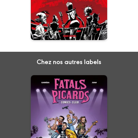
retrouver et réunir les quatre
reliques du rock'n'roll, jadis
dispersées aux quatre coins des
USA.
Chez nos autres labels
Les Fatals Picards
Tome 01
11/01/2023
Date de parution :
L’aventure est leur quotidien. Le
danger, leur petit déjeuner.
L’action, leur plat de résistance.