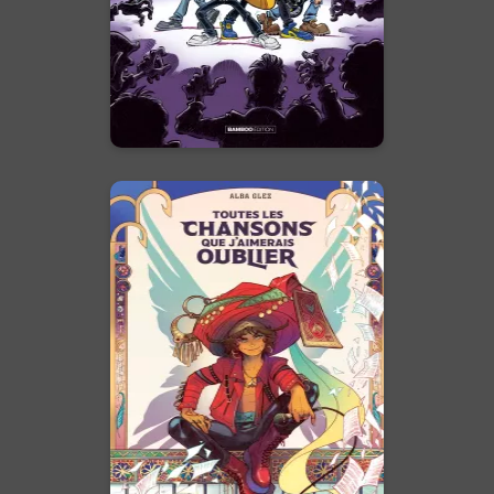
En voir +
Toutes les
chansons que
j'aimerais oublier -
histoire complète
16/04/2025
Date de parution :
Rencontrez Fernando Posada :
une capacité musicale
exceptionnelle, mais surtout un
roi immortel caché derrière ce
visage adorable.