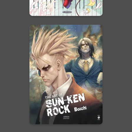
En voir +
Sun-Ken Rock :
The Art of Sun-
Ken Rock
15/11/2023
Date de parution :
Retrouvez dans ce beau livre
toute la virtuosité de Boichi au
service de sa série phare, Sun-
Ken Rock !
En voir +