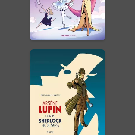
simplement la leur ?
En voir +
Arsène Lupin
contre Sherlock
Holmes
Vol. 02/2
31/05/2023
Date de parution :
La dernière confrontation de
deux légendes.