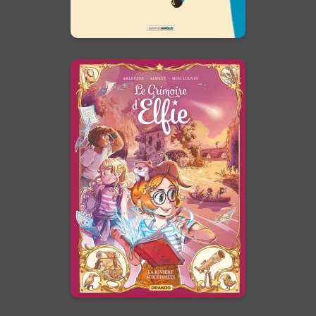
En voir +
Le Grimoire d'Elfie
Vol. 07 - Histoire
Complète
28/10/2026
Date de parution :
Une aventure où le plus puissant
des pouvoirs se révèle être celui
de l'imagination.
En voir +