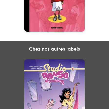
humaine qu'est la vie de Jean-
Claude Tergal, enfin en
intégrale !
Chez nos autres labels
Studio Danse
Academy
Tome 02
28/10/2026
Date de parution :
Liberté, rigueur, émotion : et si la
plus belle danse était