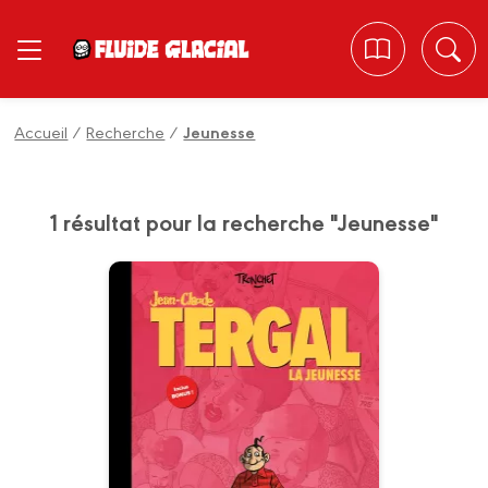
Panneau de gestion des cookies
Accueil
/
Recherche
/
Jeunesse
1 résultat pour la recherche "Jeunesse"
L'Intégrale Jean-
Claude Tergal
Vol. 01 : La Jeunesse
16/10/2024
Date de parution :
Retrouvez la tragi-comédie