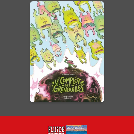
Le complot des
grenouilles
29/04/2026
Date de parution :
Sous la mare, un complot se
prépare…
En voir +