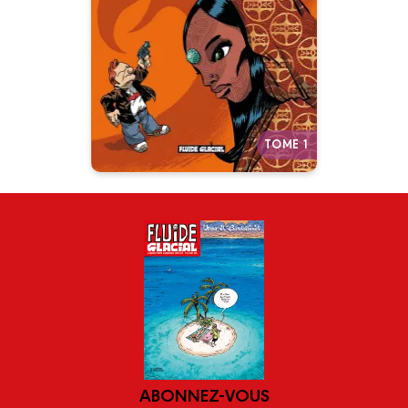
16/03/2007
Il est agent du FBI, il est le plus
fort… mais peut-être aussi le plus
c..
Autres tomes
TOME 1
ABONNEZ-VOUS