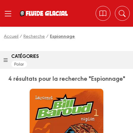
Panneau de gestion des cookies
Accueil
/
Recherche
/
Espionnage
CATÉGORIES
Polar
4 résultats pour la recherche "Espionnage"
Bill Baroud
Tome 01
Date de parution :