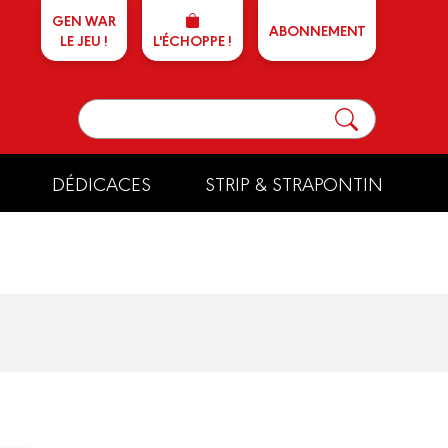
GEN WAR
ABONNEMENT
LE JEU !
L'ÉCHOPPE !
DÉDICACES
STRIP & STRAPONTIN