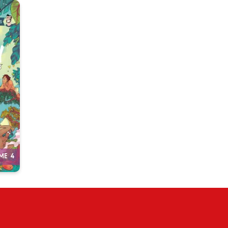
e
on :
,
our
ME 4