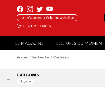
Panneau de gestion des cookies
Je m'abonne à la newsletter
LES AUTRES LABELS
LE MAGAZINE
LECTURES DU MOMENT
Accueil
/
Recherche
/
Cartoons
CATÉGORIES
Histoire