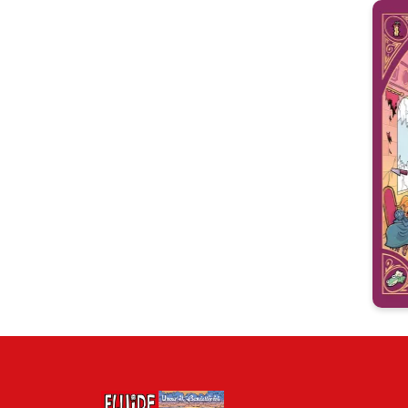
06
d’e
a
CH
mo