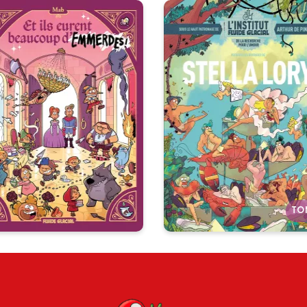
Stella Lory -
Et ils eurent
L'Institut Fluid
beaucoup
Glacial
d'emmerdes !
Tome 04
Tome 01
04/05/2022
Date de paruti
/03/2024
Date de parution :
Avec l'Institut Fluide Glacial
Et ils eurent beaucoup
découvrez la folie des
nfants... mais après ?! « Cet
nouveaux auteurs qui
lbum est génial, même si on
constituent la relève de l'Um
ne l’a pas lu. » LES FRÈRES
moderne !
GRIMM « Hâte de voir
l’adaptation Netflix. » HANS
RISTIAN ANDERSEN « C’est
Autres tomes
n papa qui l’a fait ! » LUCAS
TO