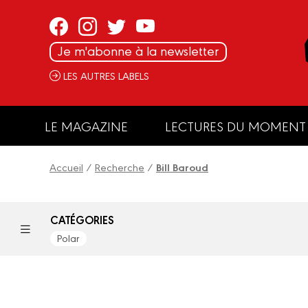
Panneau de gestion des cookies
Je m'abonne à la newsletter
LES AUTRES LABELS
LE MAGAZINE
LECTURES DU MOMENT
Accueil
/
Recherche
/
Bill Baroud
CATÉGORIES
Polar