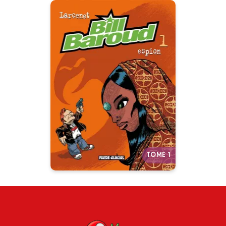
Bill Baroud
Tome 01
16/03/2007
Date de parution :
Il est agent du FBI, il est le plus
fort… mais peut-être aussi le plus
c..
Autres tomes
TOME 1