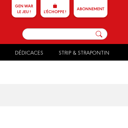
GEN WAR
ABONNEMENT
LE JEU !
L'ÉCHOPPE !
DÉDICACES
STRIP & STRAPONTIN