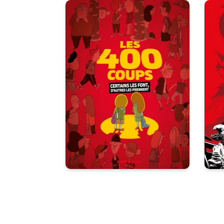
L
Les 400 coups
01
26/08/2026
Date de parution :
22 souvenirs d'auteurs qui
s
racontent leurs pires moments
me
d'école avec émotion, force et
r
sincérité pour en finir avec l'idée
que l'école, c'était mieux avant.
dis