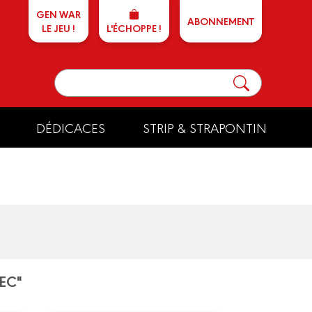
GEN WAR
ABONNEMENT
LE JEU !
L'ÉCHOPPE !
DÉDICACES
STRIP & STRAPONTIN
LEC"