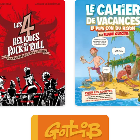
es 4 Reliques du
Le cahier de
rock'n'roll
vacances le plu
/07/2026
Date de parution :
con du rayon p
La prophétie a parlé : pour
Fluide Glacial
auver l'humanité, les quatre
mbres des Zumbies doivent
20/05/2026
Date de paruti
etrouver et réunir les quatre
reliques du rock'n'roll, jadis
Le cahier de vacances pour 
persées aux quatre coins des
grands enfants !
USA.
Les Jolis P'tits