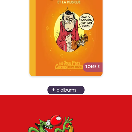
Cultes
Tome 03 - Gotlib Et La
Musique
04/06/2025
Date de parution :
Marcel Gotlib était un passionné
de musique, et son œuvre en
est imprégnée. Un album riche
en originaux et inédits, analysant
la place qu'occupe la musique
dans l'humour et le dessin de
Gotlib.
TOME 3
+ d'albums