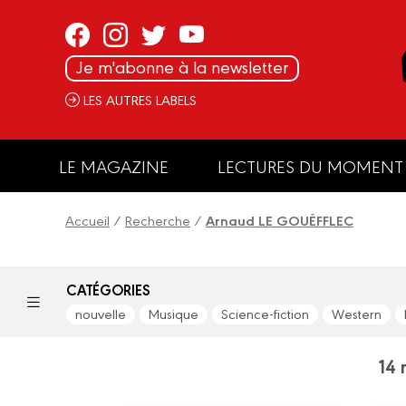
Panneau de gestion des cookies
Je m'abonne à la newsletter
LES AUTRES LABELS
LE MAGAZINE
LECTURES DU MOMENT
Accueil
/
Recherche
/
Arnaud LE GOUËFFLEC
CATÉGORIES
nouvelle
Musique
Science-fiction
Western
14 