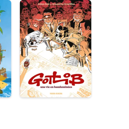
Gotlib, une vie en
s
Bandessinées
ar
19/11/2025
Date de parution :
C'est une histoire de génie,
d'amour, de déconnade, de
on :
folie douce et de modestie :
comment Marcel est-il devenu
les
Gotlib ?