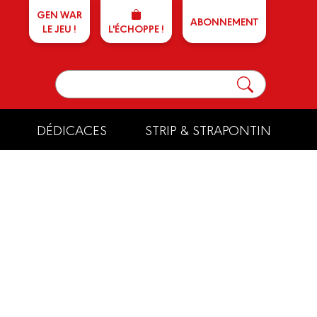
GEN WAR
ABONNEMENT
LE JEU !
L'ÉCHOPPE !
DÉDICACES
STRIP & STRAPONTIN