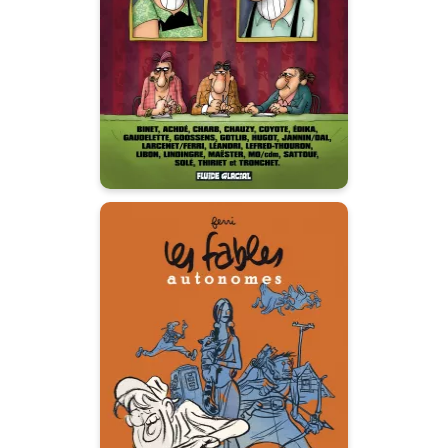
09/10/2007
Date de parution :
On s'est penché sur le cas Binet
!
Les Fables
autonomes
17/03/2010
Date de parution :