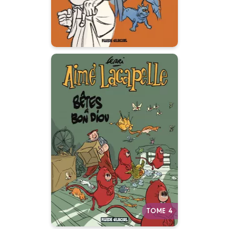
Aimé Lacapelle
Tome 04
19/01/2007
Date de parution :
Revoilou lou héros qué
s’appeleriou Aimé Lacapelle !
Autres tomes
TOME 4