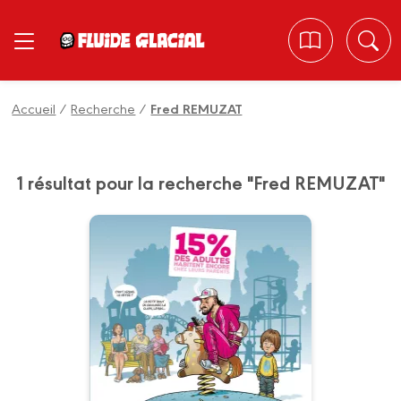
Panneau de gestion des cookies
Accueil
/
Recherche
/
Fred REMUZAT
1 résultat pour la recherche "Fred REMUZAT"
Allez tous vous
faire sonder !
Tome 01
13/11/2024
Date de parution :
Les sondages sont partout dans
notre société, sur tous les sujets