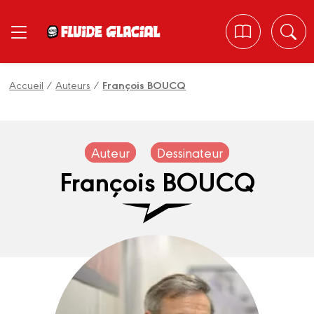
Panneau de gestion des cookies
Accueil
/
Auteurs
/
François BOUCQ
Auteur
Dessinateur
François BOUCQ