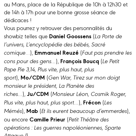
au Mans, place de la République de 10h à 12h30 et
de 14h à 17h pour une bonne grosse séance de
dédicaces !
Vous pourrez y retrouver des personnalités du
Daniel Goossens
showbiz telles que
(
La Porte de
l’univers, L’encyclopédie des bébés, Sacré
Emmanuel Reuzé
comique
…),
(
Faut pas prendre les
François Boucq
cons pour des gens…
),
(
Le Petit
Pape Pie 3,14, Plus vite, plus haut, plus
Mo/CDM
sport
),
(
Gen War, Tirez sur mon doigt
monsieur le président, La Planète des
Ju/CDM
riches…
),
(
Monsieur Léon, Cosmik Roger,
Frécon
Plus vite, plus haut, plus sport…
),
(
Les
Mab
Mémés
),
(
Et ils eurent beaucoup d’emmerdes
),
Camille Prieur
ou encore
(
Petit Théâtre des
opérations : Les guerres napoléoniennes, Sparte
Attaque !
).