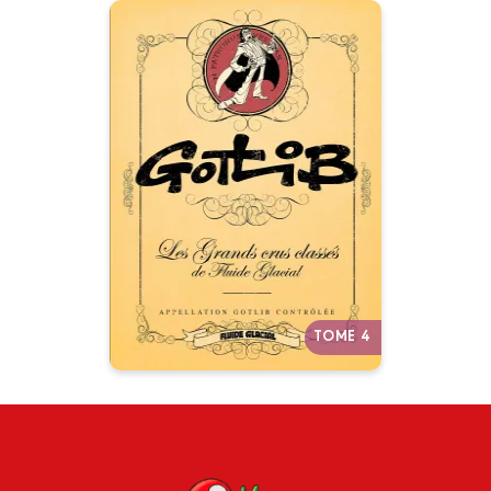
Gotlib - Les
Grands Crus
classés de Fluide
Glacial
Tome 04
07/10/2020
Date de parution :
Pour terminer cette série des
Grands crus classés, il fallait
mettre la barre haut. C'est
chose faite avec cet album
dédié au créateur de Fluide
Glacial et auteur de génie :
Gotlib.
TOME 4
Autres tomes