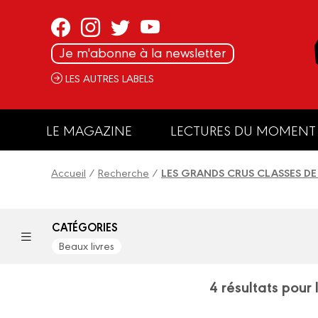
Panneau de gestion des cookies
Je m'abonne à la newsletter
LES AUTRES LABELS
LE MAGAZINE
LECTURES DU MOMENT
Accueil
/
Recherche
/
LES GRANDS CRUS CLASSES DE
CATÉGORIES
Beaux livres
4 résultats po