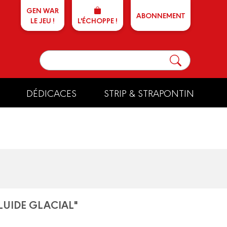
GEN WAR
ABONNEMENT
LE JEU !
L'ÉCHOPPE !
DÉDICACES
STRIP & STRAPONTIN
FLUIDE GLACIAL"