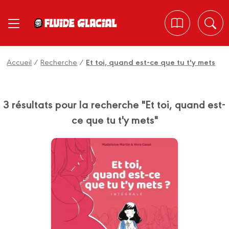
Panneau de gestion des cookies
Accueil
/
Recherche
/
Et toi, quand est-ce que tu t'y mets
3 résultats pour la recherche "Et toi, quand est-
ce que tu t'y mets"
Et toi, quand est-
ce que tu t'y mets
? - Intégrale
12/01/2022
Date de parution :
"Et toi, quand est-ce que tu t'y