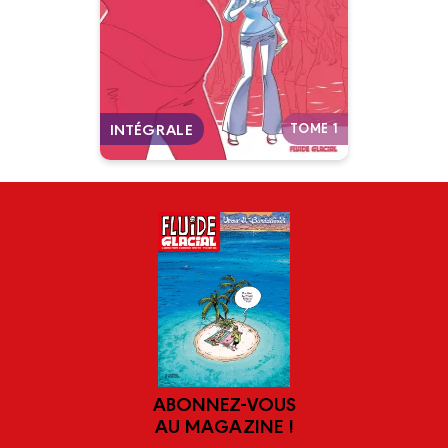
mets ?" rassemble les deux
tomes de Vero Cazot et
Madeleine Martin revus au sein
d'une intégrale inédite.
Autres tomes
TOME 1
INTÉGRALE
ABONNEZ-VOUS
AU MAGAZINE !