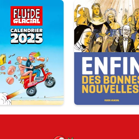
Calendrier 2025
Enfin des bonn
des Couvertures
nouvelles !
Fluide Glacial
Tome 01
/11/2024
Date de parution :
01/07/2021
Date de parutio
À l'occasion des 50 ans de
Fluide Glacial, traversez
Belles histoires et sourires à 
'année 2025 au rythme des
les étages avec ce recueil 
meilleures couvertures du
nouvelles parues dans Flui
magazine d'Umour &
Glacial.
Bandessinées !