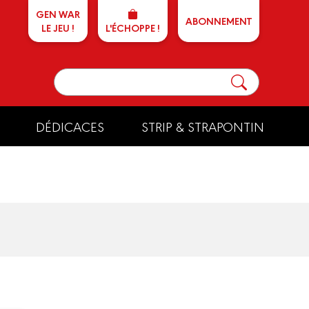
GEN WAR
ABONNEMENT
LE JEU !
L'ÉCHOPPE !
DÉDICACES
STRIP & STRAPONTIN