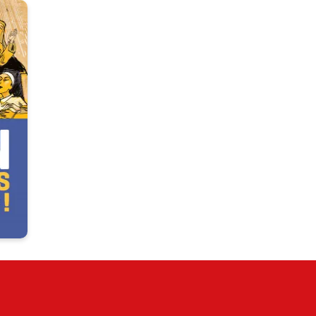
es
n :
tous
de
de